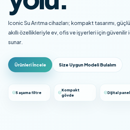
Iconic Su Arıtma cihazları; kompakt tasarımı, güçlü
akıllı özellikleriyle ev, ofis ve işyerleri için güveni
sunar.
Ürünleri İncele
Size Uygun Modeli Bulalım
Kompakt
5 aşama filtre
Dijital pane
gövde