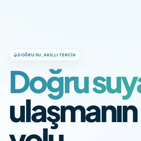
DOĞRU SU, AKILLI TERCIH
Doğru suy
ulaşmanın
yolu.