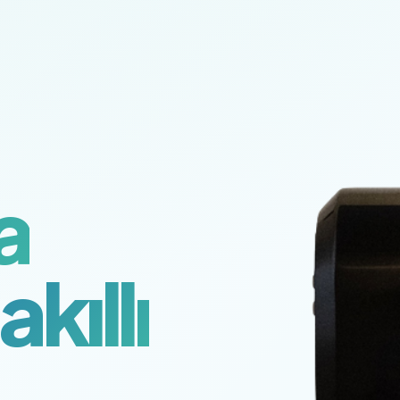
a
akıllı