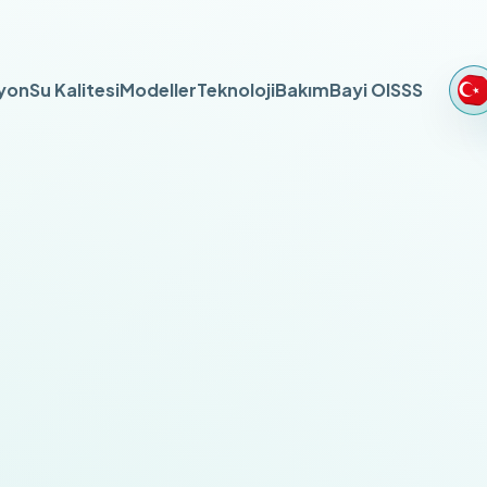
syon
Su Kalitesi
Modeller
Teknoloji
Bakım
Bayi Ol
SSS